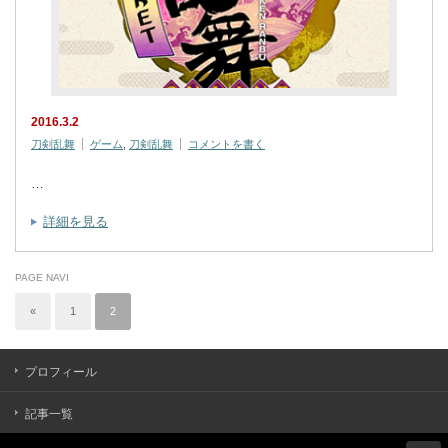
2016.3.2
刀剣乱舞
ゲーム
,
刀剣乱舞
コメントを書く
…
詳細を見る
PAGE NAVI
«
1
2
プロフィール
記事一覧