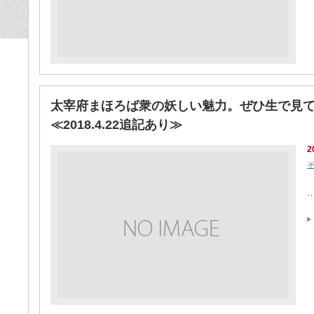
太宰府まほろば衆の妖しい魅力。ぜひ生で見
≪2018.4.22追記あり≫
2