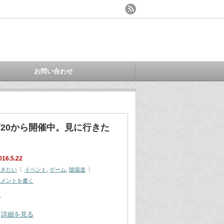
お問い合わせ
」が5/20から開催中。見に行きた
016.5.22
行きたい
イベント
,
ゲーム
,
陰陽道
コメントを書く
…
詳細を見る