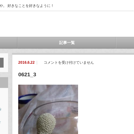
や。 好きなことを好きなように！
記事一覧
0621_3
2016.6.22
コメントを受け付けていません
は
0621_3
を
ド