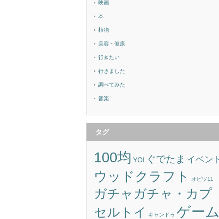
映画
本
植物
美容・健康
行きたい
行きました
調べてみた
音楽
タグ
100均
ぐでたま
イベン
YOI
ウッドクラフト
オビツ11
ガチャガチャ・カプ
ゲー
セルトイ
キャンドゥ