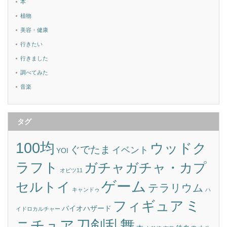
本
植物
美容・健康
行きたい
行きました
調べてみた
音楽
タグ
100均
ウッドク
ぐでたま
イベント
YOI
ラフト
ガチャガチャ・カプ
オビツ11
ゲーム
セルトイ
テラリウム
キャンドゥ
ハ
ミ
フィギュア
バイオハザード
イドロカルチャー
刀剣乱舞
ニチュア