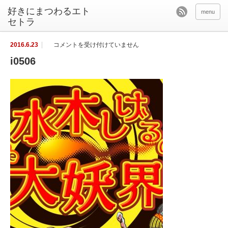
好きにまつわるエト
menu
セトラ
i
2016.6.23
コメントを受け付けていません
0
5
i0506
0
6
は