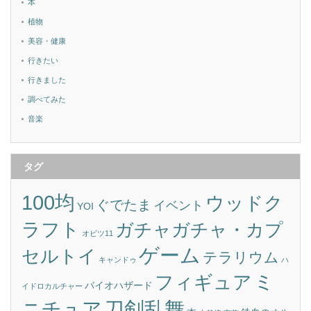
本
植物
美容・健康
行きたい
行きました
調べてみた
音楽
タグ
100均
ウッドク
ぐでたま
イベント
YOI
ラフト
ガチャガチャ・カプ
オビツ11
ゲーム
セルトイ
テラリウム
キャンドゥ
ハ
ミ
フィギュア
バイオハザード
イドロカルチャー
刀剣乱舞
ニチュア