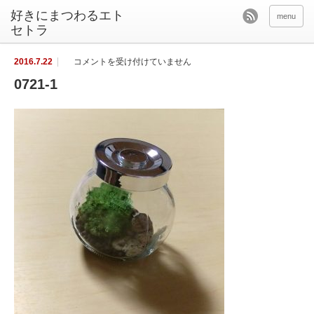
好きにまつわるエト
menu
セトラ
0
2016.7.22
コメントを受け付けていません
7
2
0721-1
1
-
1
は