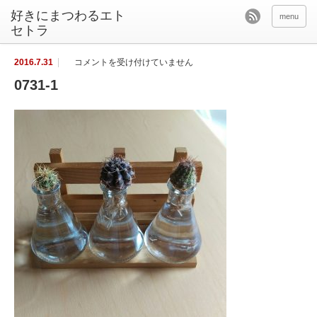
好きにまつわるエト
menu
セトラ
0
2016.7.31
コメントを受け付けていません
7
3
0731-1
1
-
1
は