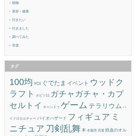
植物
美容・健康
行きたい
行きました
調べてみた
音楽
タグ
100均
ウッドク
ぐでたま
イベント
YOI
ラフト
ガチャガチャ・カプ
オビツ11
ゲーム
セルトイ
テラリウム
キャンドゥ
ハ
ミ
フィギュア
バイオハザード
イドロカルチャー
刀剣乱舞
ニチュア
本
鉄血のオル
水栽培
言葉