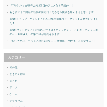
『TRIGUN』が25年ぶり2回目のアニメ化！予想外！！
もうすぐ十二国記の新刊の発売日！そろそろ復習を始めようと思います。
100均ショップ・キャンドゥの2017年冬新作ウッドクラフトが発売してまし
た！
100均ウッドクラフトに飾れるサイズ！ガチャガチャ「こだわりパティシエ
のケーキ屋さん」の第二弾が発売されます。
『ぼくたちに、もうモノは必要ない。』断捨離、片付け、ミニマリスト！
カテゴリー
その他
ときめく雑貨
まとめ
アニメ
ゲーム
テラリウム