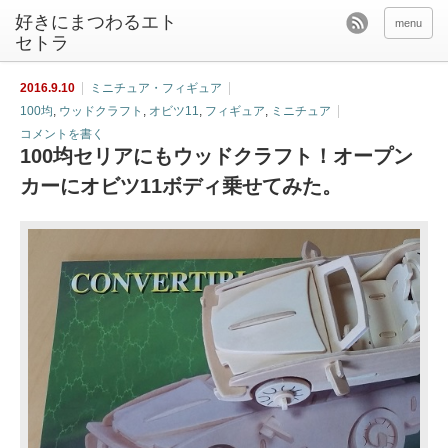
好きにまつわるエト
menu
セトラ
2016.9.10
ミニチュア・フィギュア
100均
,
ウッドクラフト
,
オビツ11
,
フィギュア
,
ミニチュア
コメントを書く
100均セリアにもウッドクラフト！オープン
カーにオビツ11ボディ乗せてみた。