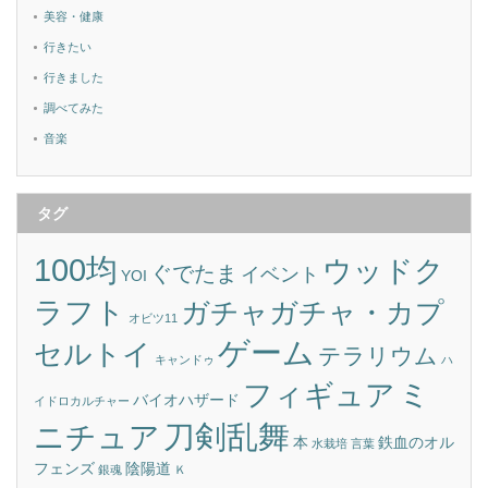
美容・健康
行きたい
行きました
調べてみた
音楽
タグ
100均
ウッドク
ぐでたま
イベント
YOI
ラフト
ガチャガチャ・カプ
オビツ11
ゲーム
セルトイ
テラリウム
キャンドゥ
ハ
ミ
フィギュア
バイオハザード
イドロカルチャー
刀剣乱舞
ニチュア
本
鉄血のオル
水栽培
言葉
フェンズ
陰陽道
銀魂
Ｋ