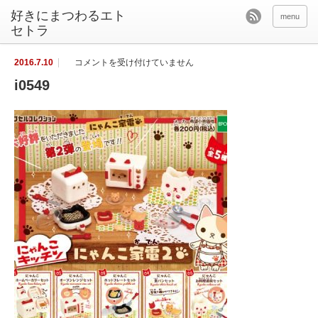
好きにまつわるエト
menu
セトラ
i
2016.7.10
コメントを受け付けていません
0
5
i0549
4
9
は