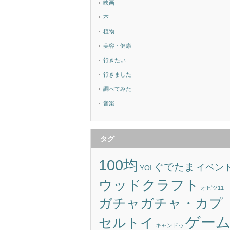
映画
本
植物
美容・健康
行きたい
行きました
調べてみた
音楽
タグ
100均
ぐでたま
イベン
YOI
ウッドクラフト
オビツ11
ガチャガチャ・カプ
ゲー
セルトイ
キャンドゥ