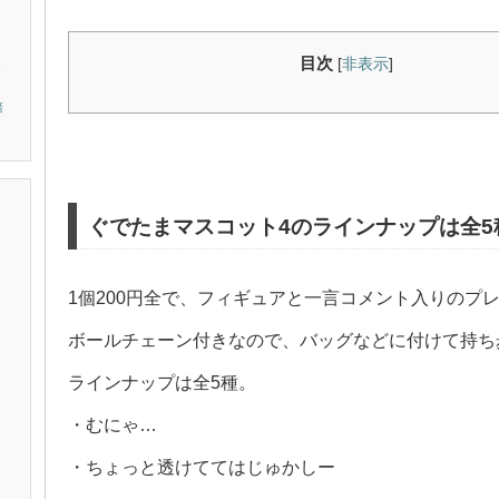
オ
ニ
目次
[
非表示
]
培
ぐでたまマスコット4のラインナップは全5
1個200円全で、フィギュアと一言コメント入りのプ
ボールチェーン付きなので、バッグなどに付けて持ち
ラインナップは全5種。
・むにゃ…
・ちょっと透けててはじゅかしー