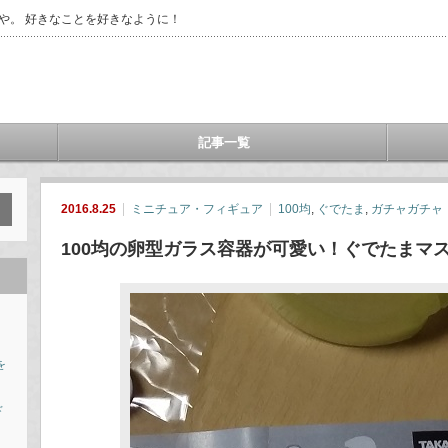
や。 好きなことを好きなように！
記事一覧
2016.8.25
ミニチュア・フィギュア
100均
,
ぐでたま
,
ガチャガチャ
100均の卵型ガラス容器が可愛い！ぐでたまマ
を
ド