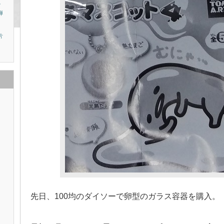
チ
弾
片
先日、100均のダイソーで卵型のガラス容器を購入。