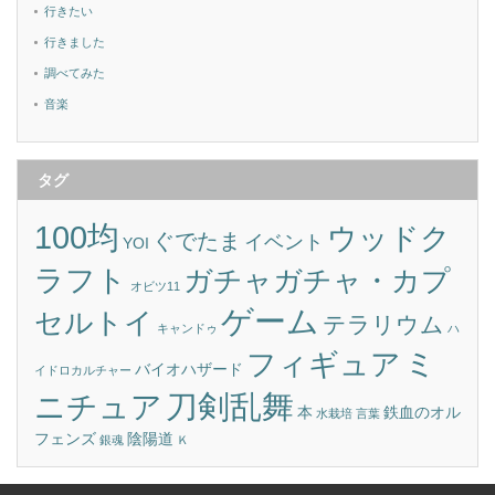
行きたい
行きました
調べてみた
音楽
タグ
100均
ウッドク
ぐでたま
イベント
YOI
ラフト
ガチャガチャ・カプ
オビツ11
ゲーム
セルトイ
テラリウム
キャンドゥ
ハ
ミ
フィギュア
バイオハザード
イドロカルチャー
刀剣乱舞
ニチュア
本
鉄血のオル
水栽培
言葉
フェンズ
陰陽道
銀魂
Ｋ