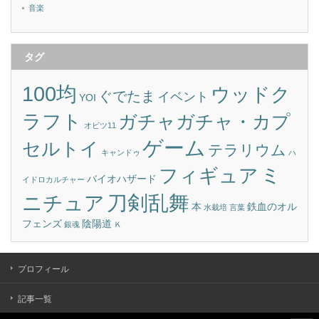
音楽
タグ
100均
ウッドク
ぐでたま
イベント
YOI
ラフト
ガチャガチャ・カプ
オビツ11
ゲーム
セルトイ
テラリウム
キャンドゥ
ハ
ミ
フィギュア
バイオハザード
イドロカルチャー
刀剣乱舞
ニチュア
本
鉄血のオル
水栽培
言葉
フェンズ
陰陽道
銀魂
Ｋ
プロフィール
記事一覧