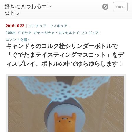
好きにまつわるエト
menu
セトラ
2016.10.22
ミニチュア・フィギュア
100均
,
ぐでたま
,
ガチャガチャ・カプセルトイ
,
フィギュア
コメントを書く
キャンドゥのコルク栓シリンダーボトルで
「ぐでたまテイスティングマスコット」をデ
ィスプレイ。ボトルの中でゆらゆらします！