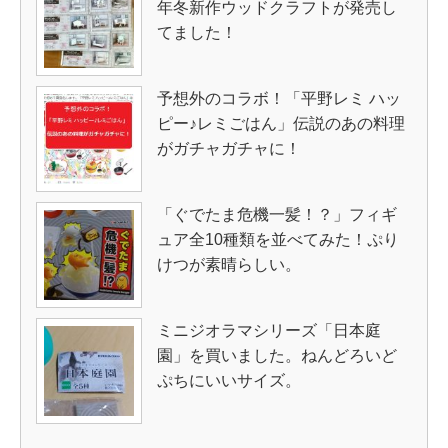
年冬新作ウッドクラフトが発売し
てました！
予想外のコラボ！「平野レミ ハッ
ピー♪レミごはん」伝説のあの料理
がガチャガチャに！
「ぐでたま危機一髪！？」フィギ
ュア全10種類を並べてみた！ぷり
けつが素晴らしい。
ミニジオラマシリーズ「日本庭
園」を買いました。ねんどろいど
ぷちにいいサイズ。