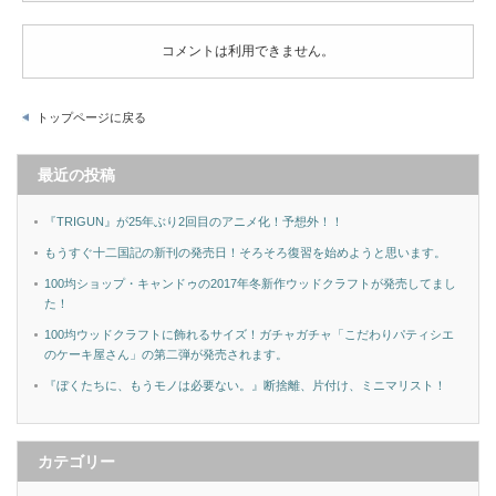
コメントは利用できません。
トップページに戻る
最近の投稿
『TRIGUN』が25年ぶり2回目のアニメ化！予想外！！
もうすぐ十二国記の新刊の発売日！そろそろ復習を始めようと思います。
100均ショップ・キャンドゥの2017年冬新作ウッドクラフトが発売してまし
た！
100均ウッドクラフトに飾れるサイズ！ガチャガチャ「こだわりパティシエ
のケーキ屋さん」の第二弾が発売されます。
『ぼくたちに、もうモノは必要ない。』断捨離、片付け、ミニマリスト！
カテゴリー